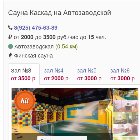
заведений вы обнаружите пролистав каталог ниже.
Сауна Каскад на Автозаводской
8(925) 475-63-89
от
до
руб./час до
чел.
2000
3500
15
Автозаводская
(0.54 км)
Финская сауна
Зал №8
зал №4
зал №5
зал №6
от
р.
от
р.
от
р.
от
р.
3500
2000
3000
3000