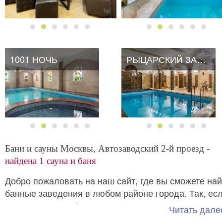
1001 НОЧЬ
1001 НОЧЬ
РЫЦАРСКИЙ ЗАМОК
РЫЦАРСКИЙ ЗАМОК
Бани и сауны Москвы, Автозаводский 2-й проезд -
найдена 1 сауна и баня
Добро пожаловать на наш сайт, где вы сможете най
банные заведения в любом районе города. Так, ес
вас интересуют
бани и сауны Москвы возле
Читать далее
, полный список данн
проезда 2-й Автозаводский