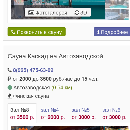
Фотогалерея
3D
Подробнее
Позвонить в сауну
Сауна Каскад на Автозаводской
8(925) 475-63-89
от
до
руб./час до
чел.
2000
3500
15
Автозаводская
(0.54 км)
Финская сауна
Зал №8
зал №4
зал №5
зал №6
от
р.
от
р.
от
р.
от
р.
3500
2000
3000
3000