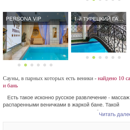
PERSONA VIP
PERSONA VIP
1-й ТУРЕЦКИЙ ГАМБИТ
1-й ТУРЕЦКИЙ ГАМБИТ
Сауны, в парных которых есть веники -
найдено 10 с
и бань
Есть такое исконно русское развлечение - массаж
распаренными веничками в жаркой бане. Такой
массаж отлично разгоняет кровь и благодаря
Читать далее
. Любители так
этому приводит организм в тонус
рода удовольствия могут посетить
в выходные