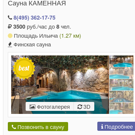
Сауна КАМЕННАЯ
из нашего каталога
. Постоянны
сауны с вениками
посетители любят приобретать собственные веники
8(495) 362-17-75
из березы, липы или дуба.
руб./час до
чел.
3500
8
Чтобы массаж был вдвойне приятным,
вы всегда
Площадь Ильича
(1.27 км)
,
можете воспользоваться услугами банщика
Финская сауна
которые предоставляются практически
во всех
саунах Москвы
. Кроме того, для наибольшей польз
от отдыха, дорогие гости могут попробовать СПА-
процедуры, ароматерапию и пропарки.
Фотогалерея
3D
Подробнее
Позвонить в сауну