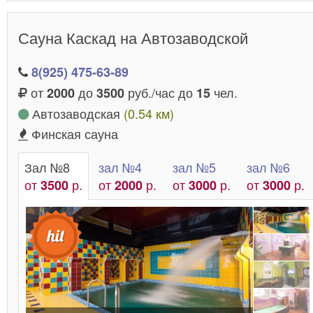
Сауна Каскад на Автозаводской
8(925) 475-63-89
от
до
руб./час до
чел.
2000
3500
15
Автозаводская
(0.54 км)
Финская сауна
Зал №8
зал №4
зал №5
зал №6
от
р.
от
р.
от
р.
от
р.
3500
2000
3000
3000