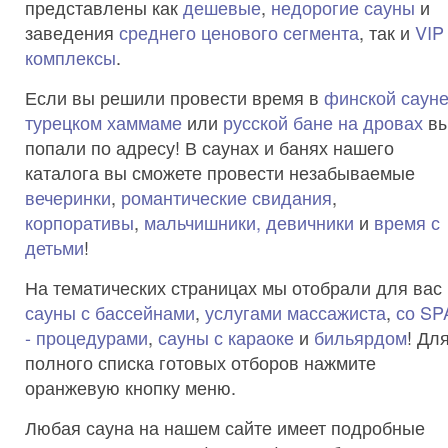
представлены как
дешевые
,
недорогие сауны
и
заведения
среднего ценового сегмента
, так и
VIP
комплексы
.
Если вы решили провести время в
финской саун
турецком хаммаме
или
русской бане
на дровах
в
попали по адресу! В саунах и банях нашего
каталога вы сможете провести незабываемые
вечеринки
,
романтические свидания
,
корпоративы
,
мальчишники, девичники
и
время с
детьми
!
На тематических страницах мы отобрали для вас
сауны с бассейнами
,
услугами массажиста
,
со SP
- процедурами
,
сауны с караоке
и
бильярдом
! Дл
полного списка готовых отборов нажмите
оранжевую кнопку меню.
Любая сауна на нашем сайте имеет подробные