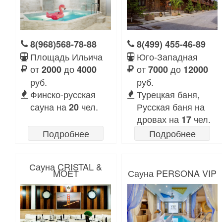
8(968)568-78-88
8(499) 455-46-89
Площадь Ильича
Юго-Западная
от
до
от
до
2000
4000
7000
12000
руб.
руб.
Финско-русская
Турецкая баня,
сауна на
чел.
Русская баня на
20
дровах на
чел.
17
Подробнее
Подробнее
Сауна CRISTAL &
MOЁТ
Сауна PERSONA VIP