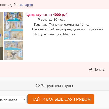
ект, д. 9 -
на карте
Цена сауны:
от
4000
руб.
Мест:
до
20
чел.
Парная:
Финская сауна
на 10 чел.
Бассейн:
6x4, подогрев, джакузи, подсветка
Услуги:
Банщик, Массаж
Печать
Загружаем сауны
НАЙТИ БОЛЬШЕ САУН РЯДОМ