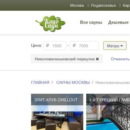
Москва
Подмосковье
Кар
Все сауны
Дешевые
Цена:
-
Метро
Николоваганьковский переулок
Отменить
ГЛАВНАЯ
САУНЫ МОСКВЫ
Николоваганьковс
ЭЛИТ-КЛУБ CHILLOUT
ЭЛИТ-КЛУБ CHILLOUT
1-й ТУРЕЦКИЙ ГАМ
1-й ТУРЕЦКИЙ ГАМ