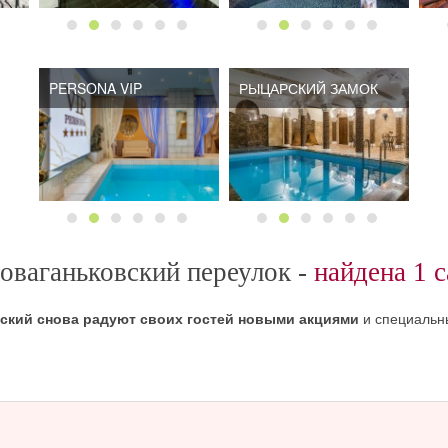
PERSONA VIP
PERSONA VIP
РЫЦАРСКИЙ ЗАМОК
РЫЦАРСКИЙ ЗАМОК
оваганьковский переулок -
найдена 1 с
вский снова радуют своих гостей новыми акциями
и специальн