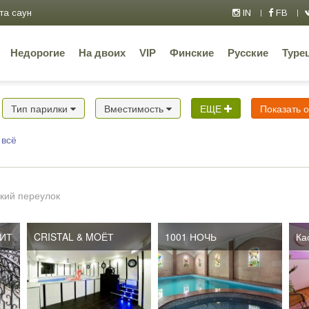
та саун
IN
FB
Недорогие
На двоих
VIP
Финские
Русские
Туре
Тип парилки
Вместимость
ЕЩЕ
Показать 
 всё
кий переулок
БИТ
БИТ
CRISTAL & MOЁТ
1001 НОЧЬ