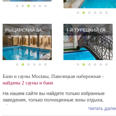
РЫЦАРСКИЙ ЗАМОК
РЫЦАРСКИЙ ЗАМОК
1-й ТУРЕЦКИЙ ГАМБИТ
1-й ТУРЕЦКИЙ ГАМБИТ
Бани и сауны Москвы, Павелецкая набережная -
найдены 2 сауны и бани
На нашем сайте вы найдете только избранные
заведения, только полноценные зоны отдыха,
оборудованные в соответствии современным
Читать далее
требованиям.
Бани и сауны возле набережной