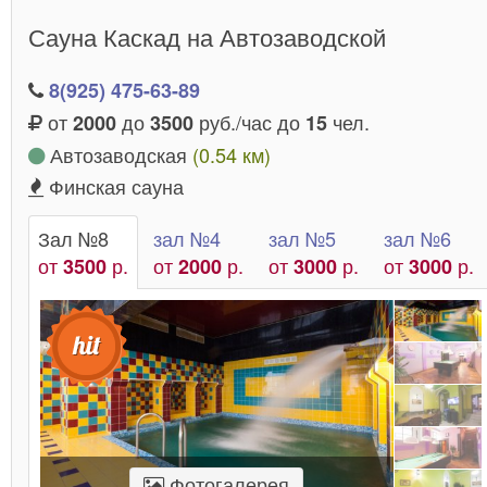
Павелецкая в каталоге ниже – как раз являются
Сауна Каскад на Автозаводской
Приезжайте и убедитесь на
такими заведениями!
собственном опыте!
8(925) 475-63-89
от
до
руб./час до
чел.
2000
3500
15
Автозаводская
(0.54 км)
Финская сауна
Зал №8
зал №4
зал №5
зал №6
от
р.
от
р.
от
р.
от
р.
3500
2000
3000
3000
Фотогалерея