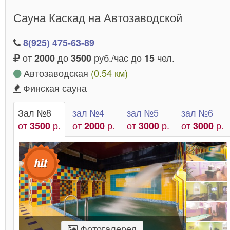
й Павелецкий.
Сауна Каскад на Автозаводской
8(925) 475-63-89
от
до
руб./час до
чел.
2000
3500
15
Автозаводская
(0.54 км)
Финская сауна
Зал №8
зал №4
зал №5
зал №6
от
р.
от
р.
от
р.
от
р.
3500
2000
3000
3000
Фотогалерея