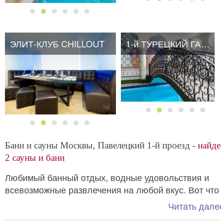
ЭЛИТ-КЛУБ CHILLOUT
ЭЛИТ-КЛУБ CHILLOUT
1-й ТУРЕЦКИЙ ГАМБИТ
Бани и сауны Москвы, Павелецкий 1-й проезд -
найд
2 сауны и бани
Любимый банный отдых, водные удовольствия и
всевозможные развлечения на любой вкус. Вот что
для вас приготовили
разноплановые и
Читать далее
комфортабельные бани и сауны возле проезда 