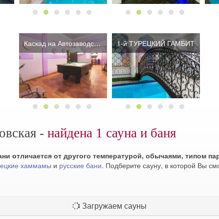
Каскад на Автозаводской
Каскад на Автозаводской
1-й ТУРЕЦКИЙ ГАМБИТ
овская -
найдена 1 сауна и баня
ни отличается от другого температурой, обычаями, типом па
рецкие хаммамы
и
русские бани
. Подберите сауну, в которой Вы с
 настоящая русская банька: в ней жарко, влажно и душно. Для це
 тем, что влажный жар тут распределяется равномерно за счет от
о том, чтобы Вы провели время с пользой и улыбкой
.
Загружаем сауны