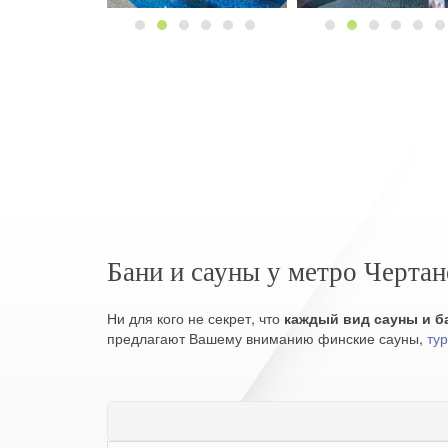
Бани и сауны у метро Чертан
Ни для кого не секрет, что
каждый вид сауны и ба
предлагают Вашему вниманию финские сауны,
ту
Для любителей высокой температуры – безусловно,
финская сауна. Ну а турецкий хаммам отличается
а
в саунах у метро Чертановская позаботятся 