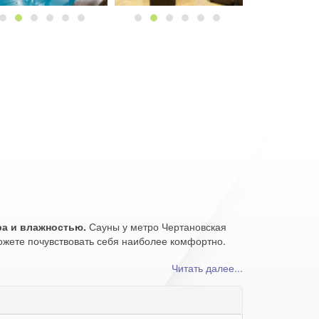
ра и влажностью.
Сауны у метро Чертановская
можете почувствовать себя наиболее комфортно.
нителей сухого пара идеальным вариантом станет
Читать далее...
деланной мрамором парилки. Сделайте Ваш выбор,