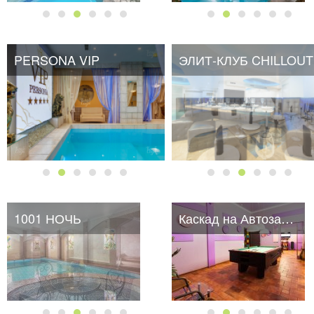
PERSONA VIP
PERSONA VIP
ЭЛИТ-КЛУБ CHILLOUT
1001 НОЧЬ
Каскад на Автозаводской