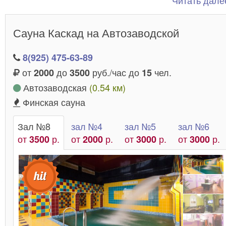
Читать далее
Застава работают для вас в круглосуточном
и отличаются вежливым обслуживанием. 
режиме
Сауна Каскад на Автозаводской
отказывайте себе в удовольствии!
8(925) 475-63-89
от
до
руб./час до
чел.
2000
3500
15
Автозаводская
(0.54 км)
Финская сауна
Зал №8
зал №4
зал №5
зал №6
от
р.
от
р.
от
р.
от
р.
3500
2000
3000
3000