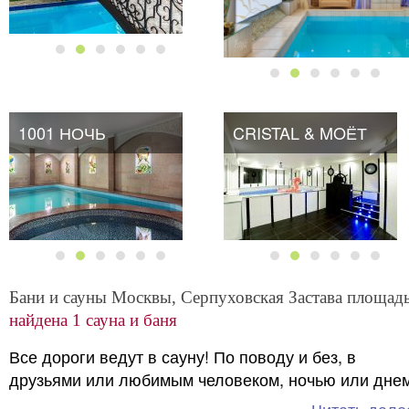
1001 НОЧЬ
CRISTAL & MOЁТ
CRISTAL & MOЁТ
Бани и сауны Москвы, Серпуховская Застава площадь
найдена 1 сауна и баня
Все дороги ведут в сауну! По поводу и без, в
друзьями или любимым человеком, ночью или днем
Бани и сауны возле площади Серпуховская