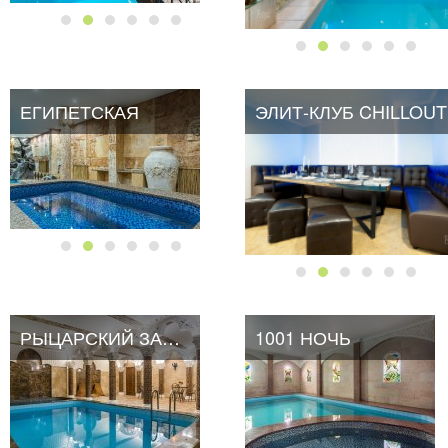
ЕГИПЕТСКАЯ
ЭЛИТ-КЛУБ CHILLOUT
ЭЛИТ-КЛУБ CHILLOUT
РЫЦАРСКИЙ ЗАМОК
1001 НОЧЬ
1001 НОЧЬ