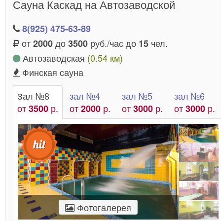
Сауна Каскад на Автозаводской
8(925) 475-63-89
от
до
руб./час до
чел.
2000
3500
15
Автозаводская
(0.54 км)
Финская сауна
Зал №8
зал №4
зал №5
зал №6
от
р.
от
р.
от
р.
от
р.
3500
2000
3000
3000
Фотогалерея