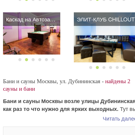
Каскад на Автозаводской
ЭЛИТ-КЛУБ CHILLOUT
ЭЛИТ-КЛУБ CHILLOUT
Бани и сауны Москвы, ул. Дубининская -
найдены 2
сауны и бани
Бани и сауны Москвы возле улицы Дубининска
Тут в
как раз то что нужно для ярких выходных.
почувствуете себя комфортно и проведете время с
Читать далее
пользой.