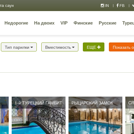
та саун
IN
FB
Недорогие
На двоих
VIP
Финские
Русские
Туре
Тип парилки
Вместимость
ЕЩЕ
Показать 
1-й ТУРЕЦКИЙ ГАМБИТ
РЫЦАРСКИЙ ЗАМОК
РЫЦАРСКИЙ ЗАМОК
CR
CR