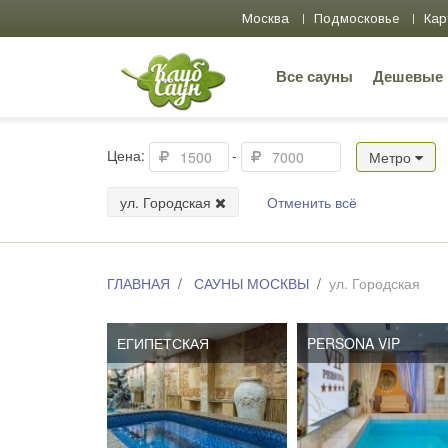
Москва
Подмосковье
Кар
Все сауны
Дешевые
Цена:
-
Метро
ул. Городская
Отменить всё
ГЛАВНАЯ
САУНЫ МОСКВЫ
ул. Городская
ЕГИПЕТСКАЯ
PERSONA VIP