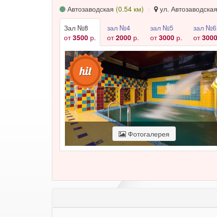
Автозаводская
(0.54 км)
ул. Автозаводская,
Зал №8
зал №4
зал №5
зал №6
от
3500
р.
от
2000
р.
от
3000
р.
от
300
Фотогалерея