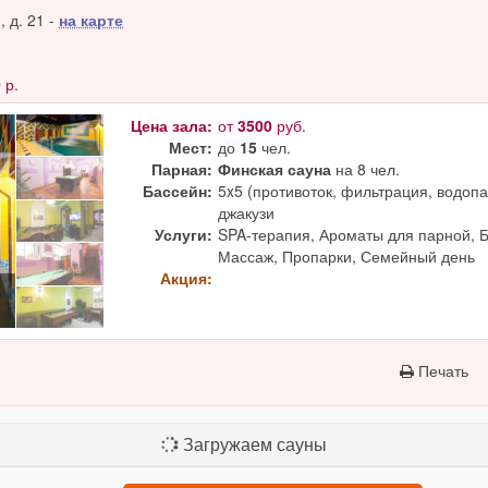
 д. 21 -
на карте
0
р.
Цена зала:
от
3500
руб.
Мест:
до
15
чел.
Парная:
Финская сауна
на 8 чел.
Бассейн:
5x5 (противоток, фильтрация, водопад
джакузи
Услуги:
SPA-терапия, Ароматы для парной, 
Массаж, Пропарки, Семейный день
Акция:
Печать
Загружаем сауны