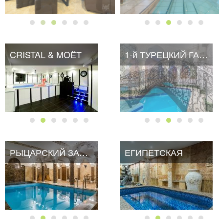
CRISTAL & MOЁТ
CRISTAL & MOЁТ
1-й ТУРЕЦКИЙ ГАМБИТ
РЫЦАРСКИЙ ЗАМОК
ЕГИПЕТСКАЯ
ЕГИПЕТСКАЯ