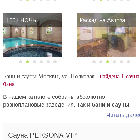
1001 НОЧЬ
Каскад на Автозаводской
Бани и сауны Москвы, ул. Полковая -
найдена 1 сауна
баня
В нашем каталоге собраны абсолютно
разноплановые заведения. Так и
бани и сауны
возле улицы Полковая, бывают как на большую
Читать далее
Они различны между
компанию, так и на двоих.
собой по интерьерам и оформлению, так что вы
Сауна PERSONA VIP
сможете выбрать наиболее подходящий вариант д