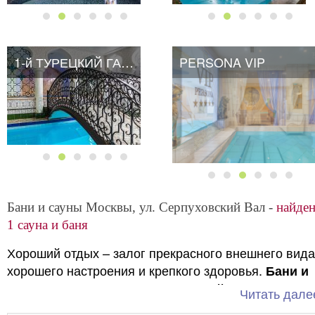
1-й ТУРЕЦКИЙ ГАМБИТ
1-й ТУРЕЦКИЙ ГАМБИТ
PERSONA VIP
Бани и сауны Москвы, ул. Серпуховский Вал -
найден
1 сауна и баня
Хороший отдых – залог прекрасного внешнего вида
хорошего настроения и крепкого здоровья.
Бани и
сауны возле улицы Серпуховский Вал
Читать далее
приглашают вас провести время с пользой и