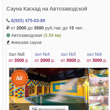
, забыть обо всех делах и
удовольствием
Сауна Каскад на Автозаводской
погрузиться в атмосферу спокойствия и
умиротворения.
8(925) 475-63-89
от
до
руб./час до
чел.
2000
3500
15
Автозаводская
(0.54 км)
Финская сауна
Зал №8
зал №4
зал №5
зал №6
от
р.
от
р.
от
р.
от
р.
3500
2000
3000
3000
Фотогалерея