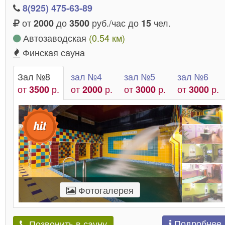
8(925) 475-63-89
от
до
руб./час до
чел.
2000
3500
15
Автозаводская
(0.54 км)
Финская сауна
Зал №8
зал №4
зал №5
зал №6
от
р.
от
р.
от
р.
от
р.
3500
2000
3000
3000
Фотогалерея
Подробнее
Позвонить в сауну