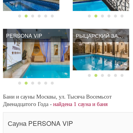
PERSONA VIP
PERSONA VIP
РЫЦАРСКИЙ ЗАМОК
Бани и сауны Москвы, ул. Тысяча Восемьсот
Двенадцатого Года -
найдена 1 сауна и баня
Сауна PERSONA VIP