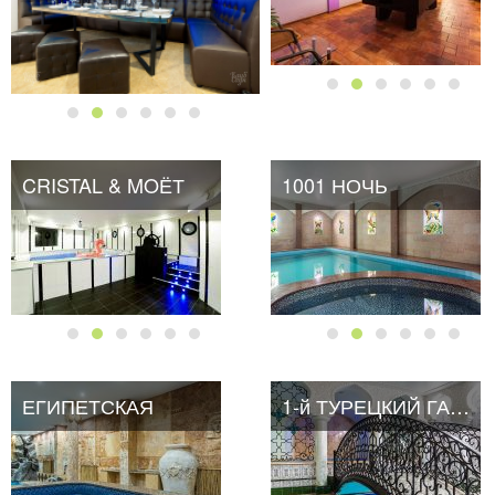
CRISTAL & MOЁТ
CRISTAL & MOЁТ
1001 НОЧЬ
ЕГИПЕТСКАЯ
1-й ТУРЕЦКИЙ ГАМБИТ