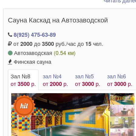
Читать далее
парилки подвергается тщательной обработке, чтоб
посетители чувствовали себя комфортно и безопас
Сауна Каскад на Автозаводской
8(925) 475-63-89
от
до
руб./час до
чел.
2000
3500
15
Автозаводская
(0.54 км)
Финская сауна
Зал №8
зал №4
зал №5
зал №6
от
р.
от
р.
от
р.
от
р.
3500
2000
3000
3000