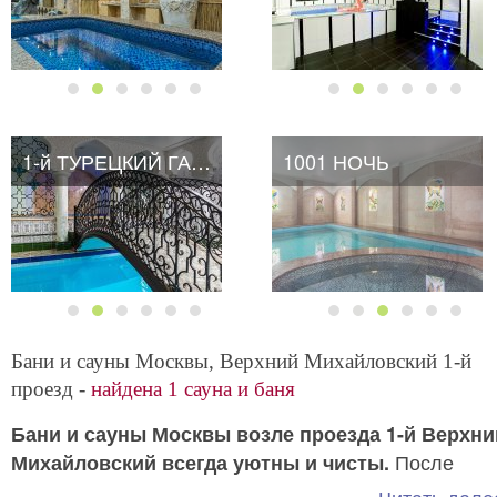
1-й ТУРЕЦКИЙ ГАМБИТ
1-й ТУРЕЦКИЙ ГАМБИТ
1001 НОЧЬ
Бани и сауны Москвы, Верхний Михайловский 1-й
проезд -
найдена 1 сауна и баня
Бани и сауны Москвы возле проезда 1-й Верхни
После
Михайловский всегда уютны и чисты.
каждого сеанса бассейн, санузел и помещение