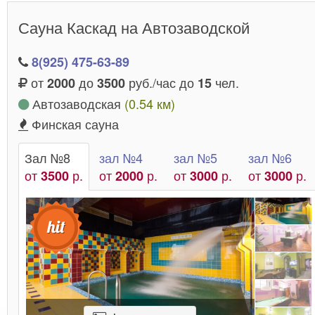
Сауна Каскад на Автозаводской
8(925) 475-63-89
от
до
руб./час до
чел.
2000
3500
15
Автозаводская
(0.54 км)
Финская сауна
Зал №8
зал №4
зал №5
зал №6
от
р.
от
р.
от
р.
от
р.
3500
2000
3000
3000