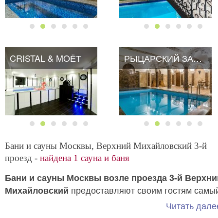
CRISTAL & MOЁТ
РЫЦАРСКИЙ ЗАМОК
РЫЦАРСКИЙ ЗАМОК
Бани и сауны Москвы, Верхний Михайловский 3-й
проезд -
найдена 1 сауна и баня
Бани и сауны Москвы возле проезда 3-й Верхни
предоставляют своим гостям самы
Михайловский
лучший, самый качественный отдых по самой
Читать далее
оптимальной цене.