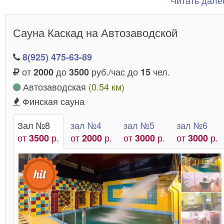
Читать далее
качественного отдыха. Тут вы развлечетесь на всю
катушку и подарите своему организму здоровье.
Сауна Каскад на Автозаводской
8(925) 475-63-89
от
до
руб./час до
чел.
2000
3500
15
Автозаводская
(0.54 км)
Финская сауна
Зал №8
зал №4
зал №5
зал №6
от
р.
от
р.
от
р.
от
р.
3500
2000
3000
3000