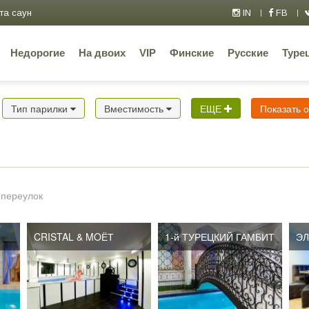
та саун
IN
FB
Недорогие
На двоих
VIP
Финские
Русские
Туре
Тип парилки
Вместимость
ЕЩЕ
Показать 
 переулок
CRISTAL & MOЁТ
1-й ТУРЕЦКИЙ ГАМБИТ
ЭЛ