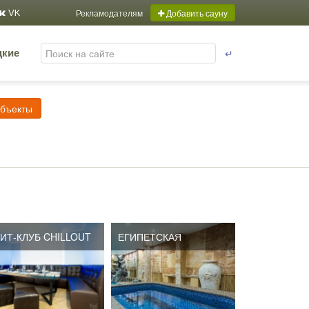
Рекламодателям
Добавить сауну
VK
↵
цкие
объекты
ИТ-КЛУБ CHILLOUT
ЕГИПЕТСКАЯ