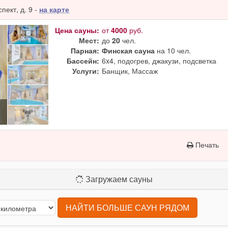
ект, д. 9 -
на карте
Цена сауны:
от
4000
руб.
Мест:
до
20
чел.
Парная:
Финская сауна
на 10 чел.
Бассейн:
6x4, подогрев, джакузи, подсветка
Услуги:
Банщик, Массаж
Печать
Загружаем сауны
НАЙТИ БОЛЬШЕ САУН РЯДОМ