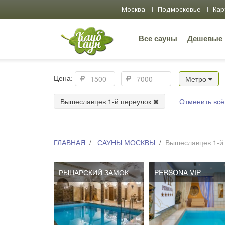
Москва
Подмосковье
Кар
Все сауны
Дешевые
Цена:
-
Метро
Вышеславцев 1-й переулок
Отменить всё
ГЛАВНАЯ
САУНЫ МОСКВЫ
Вышеславцев 1-й
РЫЦАРСКИЙ ЗАМОК
PERSONA VIP