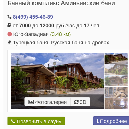
Банный комплекс Аминьевские бани
Приезжайте, вам точно понравится!
8(499) 455-46-89
от
до
руб./час до
чел.
7000
12000
17
Юго-Западная
(3.48 км)
Турецкая баня, Русская баня на дровах
Фотогалерея
3D
Подробнее
Позвонить в сауну