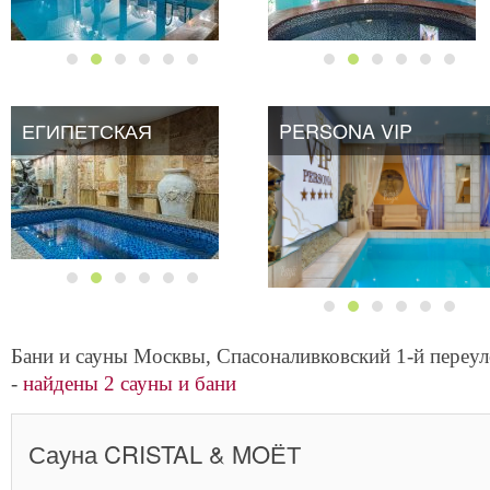
ЕГИПЕТСКАЯ
ЕГИПЕТСКАЯ
PERSONA VIP
PERSONA VIP
Бани и сауны Москвы, Спасоналивковский 1-й переу
-
найдены 2 сауны и бани
Сауна CRISTAL & MOЁТ