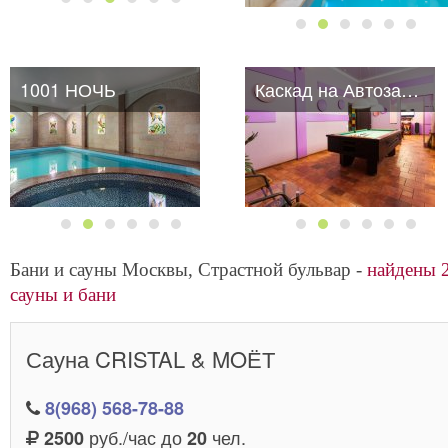
1001 НОЧЬ
Каскад на Автозаводской
Каскад на Автозаводской
Бани и сауны Москвы, Страстной бульвар -
найдены 
сауны и бани
Сауна CRISTAL & MOЁТ
8(968) 568-78-88
руб./час до
чел.
2500
20