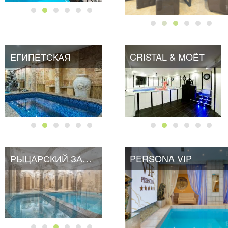
ЕГИПЕТСКАЯ
CRISTAL & MOЁТ
CRISTAL & MOЁТ
РЫЦАРСКИЙ ЗАМОК
PERSONA VIP