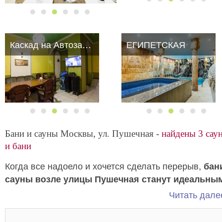
Каскад на Автозаводской
ЕГИПЕТСКАЯ
Бани и сауны Москвы, ул. Пушечная -
найдены 3 сау
и бани
Когда все надоело и хочется сделать перерыв,
бан
сауны возле улицы Пушечная станут идеальны
решением. Не забудьте позвонить в заведение
Читать далее
заранее, чтобы понравившуюся дату не
забронировал кто-то другой!