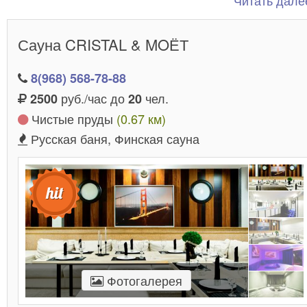
Читать далее
Да и не только… Вы можете
выходных!
забронировать понравившуюся сауну на любой
Сауна CRISTAL & MOЁТ
удобный день и насладиться отдыхом так, как вам
того хочется!
8(968) 568-78-88
руб./час до
чел.
2500
20
Чистые пруды
(0.67 км)
Русская баня, Финская сауна
Фотогалерея