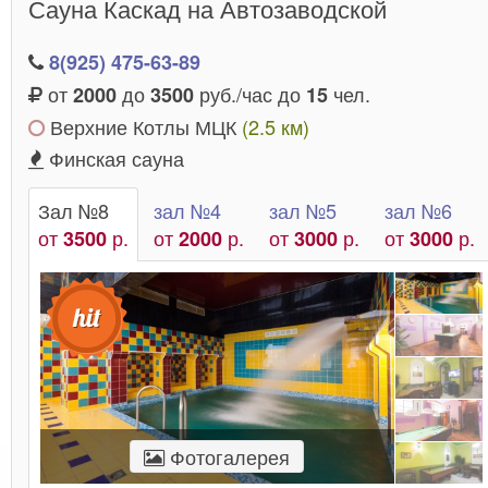
Сауна Каскад на Автозаводской
заведение заранее, а так же уточнить с
администратором все интересующие вопросы.
8(925) 475-63-89
Современные частные банные комплексы
от
до
руб./час до
чел.
2000
3500
15
предлагают своим посетителям услуги по
Верхние Котлы МЦК
(2.5 км)
. Можно
организации
корпоратива
или
банкета
Финская сауна
заранее заказать определенные блюда и напитки,
уточнить количество гостей и заказать
Зал №8
зал №4
зал №5
зал №6
дополнительные услуги. И можете быть уверены, ч
от
р.
от
р.
от
р.
от
р.
3500
2000
3000
3000
к вашему приходу все будет готово!
Фотогалерея