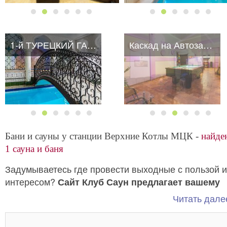
1-й ТУРЕЦКИЙ ГАМБИТ
1-й ТУРЕЦКИЙ ГАМБИТ
Каскад на Автозаводской
Бани и сауны у станции Верхние Котлы МЦК -
найде
1 сауна и баня
Задумываетесь где провести выходные с пользой и
интересом?
Сайт Клуб Саун предлагает вашему
вниманию бани и сауны у метро Верхние Котлы
Читать далее
Чтобы отдых прошел организованно и
МЦК.
качественно, стоит забронировать приглянувшееся