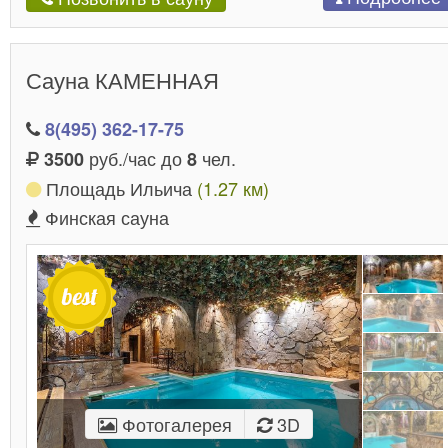
забронировать вместительную зону отдыха на 20-3
человек и устроить потрясающий праздник. Так же 
этих саунах можно провести запоминающийся
корпоратив
или организовать романтическое
Сауна КАМЕННАЯ
свидание. Но помните, каким бы ни был повод, сау
из нашего каталога раскрасят Ваш праздник ярким
8(495) 362-17-75
красками.
руб./час до
чел.
3500
8
Площадь Ильича
(1.27 км)
Финская сауна
Фотогалерея
3D