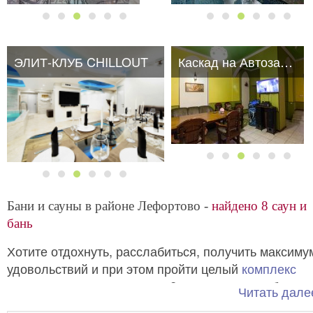
ЭЛИТ-КЛУБ CHILLOUT
Каскад на Автозаводской
Бани и сауны в районе Лефортово -
найдено 8 саун и
бань
Хотите отдохнуть, расслабиться, получить максиму
удовольствий и при этом пройти целый
комплекс
оздоровительных процедур
? Вам просто необходи
Читать далее
обратиться к нам.
Сауны в районе