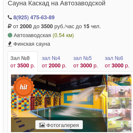
Сауна Каскад на Автозаводской
8(925) 475-63-89
от
до
руб./час до
чел.
2000
3500
15
Автозаводская
(0.54 км)
Финская сауна
Зал №8
зал №4
зал №5
зал №6
от
р.
от
р.
от
р.
от
р.
3500
2000
3000
3000
Фотогалерея