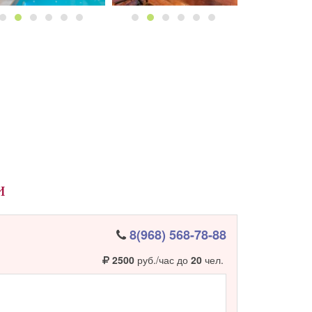
и
8(968) 568-78-88
2500
руб./час до
20
чел.