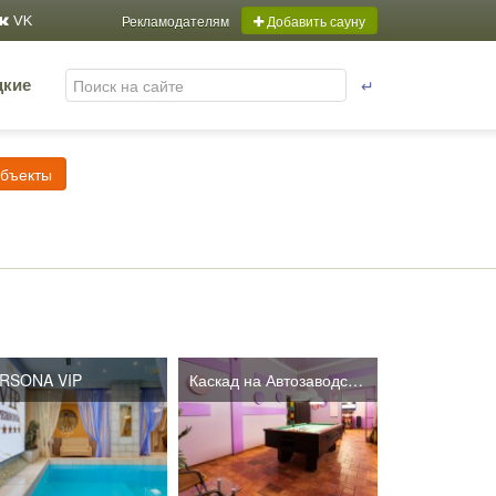
Рекламодателям
Добавить сауну
VK
↵
цкие
объекты
RSONA VIP
Каскад на Автозаводской