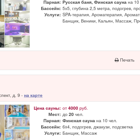
Парная:
Русская баня, Финская сауна
на 10 
Бассейн:
5х5, глубина 2,5 метра, подогрев, п
Услуги:
SPA-терапия, Ароматерапия, Аромат
Банщик, Веники, Кальян, Массаж, П
Печать
ект, д. 9 -
на карте
Цена сауны:
от
4000
руб.
Мест:
до
20
чел.
Парная:
Финская сауна
на 10 чел.
Бассейн:
6x4, подогрев, джакузи, подсветка
Услуги:
Банщик, Массаж