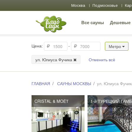
Москва
Подмосковье
Кар
Все сауны
Дешевые
Цена:
-
Метро
ул. Юлиуса Фучика
Отменить всё
ГЛАВНАЯ
САУНЫ МОСКВЫ
ул. Юлиуса Фучик
CRISTAL & MOЁТ
CRISTAL & MOЁТ
1-й ТУРЕЦКИЙ ГАМ