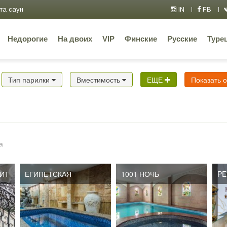
та саун
IN
FB
Недорогие
На двоих
VIP
Финские
Русские
Туре
Тип парилки
Вместимость
ЕЩЕ
Показать 
а
БИТ
ЕГИПЕТСКАЯ
1001 НОЧЬ
PE