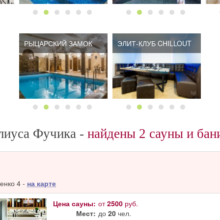
РЫЦАРСКИЙ ЗАМОК
ЭЛИТ-КЛУБ CHILLOUT
лиуса Фучика -
найдены 2 сауны и бан
енко 4 -
на карте
Цена сауны:
от
2500
руб.
Мест:
до
20
чел.