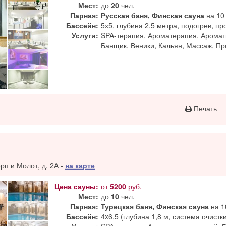
Мест:
до
20
чел.
Парная:
Русская баня, Финская сауна
на 10 
Бассейн:
5х5, глубина 2,5 метра, подогрев, п
Услуги:
SPA-терапия, Ароматерапия, Аромат
Банщик, Веники, Кальян, Массаж, П
Печать
п и Молот, д. 2А -
на карте
Цена сауны:
от
5200
руб.
Мест:
до
10
чел.
Парная:
Турецкая баня, Финская сауна
на 1
Бассейн:
4x6,5 (глубина 1,8 м, система очистк