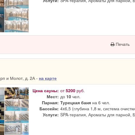
Услуги:
SPA-терапия, Ароматы для парной, 
Печать
п и Молот, д. 2А -
на карте
Цена сауны:
от
5200
руб.
Мест:
до
10
чел.
Парная:
Турецкая баня
на 6 чел.
Бассейн:
4x6,5 (глубина 1,8 м, система очистк
Услуги:
SPA-терапия, Ароматы для парной, 