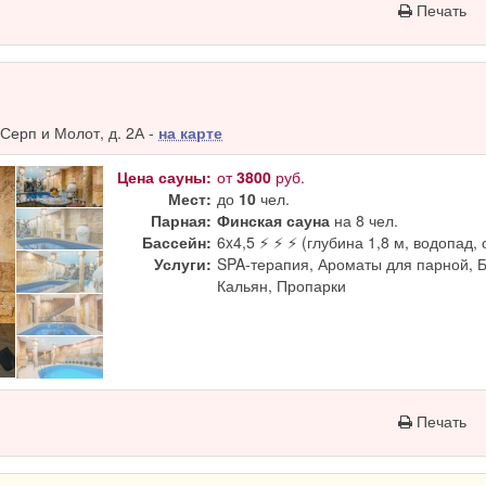
Печать
Серп и Молот, д. 2А -
на карте
Цена сауны:
от
3800
руб.
Мест:
до
10
чел.
Парная:
Финская сауна
на 8 чел.
Бассейн:
6x4,5 ⚡ ⚡ ⚡ (глубина 1,8 м, водопад, 
Услуги:
SPA-терапия, Ароматы для парной, 
Кальян, Пропарки
Печать