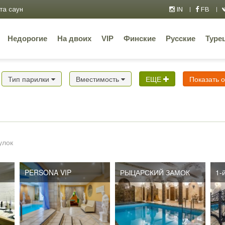
та саун
IN
FB
Недорогие
На двоих
VIP
Финские
Русские
Туре
Тип парилки
Вместимость
ЕЩЕ
Показать 
улок
PERSONA VIP
РЫЦАРСКИЙ ЗАМОК
1-