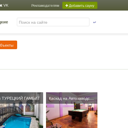
Рекламодателям
Добавить сауну
VK
↵
цкие
объекты
й ТУРЕЦКИЙ ГАМБИТ
Каскад на Автозаводской