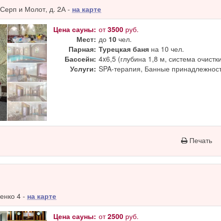
Серп и Молот, д. 2А -
на карте
Цена сауны:
от
3500
руб.
Мест:
до
10
чел.
Парная:
Турецкая баня
на 10 чел.
Бассейн:
4x6,5 (глубина 1,8 м, система очистк
Услуги:
SPA-терапия, Банные принадлежност
Печать
енко 4 -
на карте
Цена сауны:
от
2500
руб.