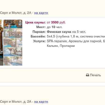
Серп и Молот, д. 2А -
на карте
Цена сауны:
от
3500
руб.
Мест:
до
10
чел.
Парная:
Финская сауна
на 5 чел.
Бассейн:
5x4,5 (глубина 1,8 м, система очистк
Услуги:
SPA-терапия, Ароматы для парной, 
Кальян, Пропарки
Печать
Серп и Молот, д. 2А -
на карте