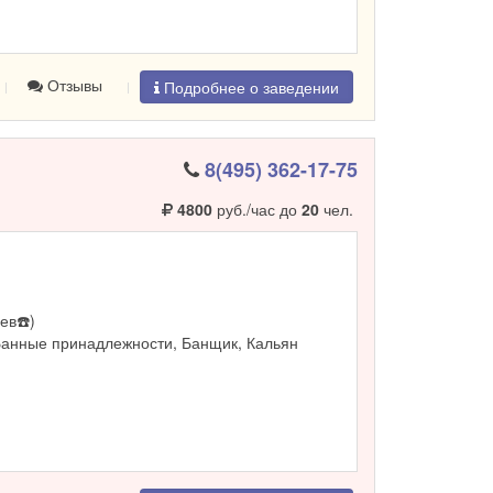
Отзывы
Подробнее о заведении
8(495) 362-17-75
4800
руб./час до
20
чел.
ев☎️)
Банные принадлежности, Банщик, Кальян