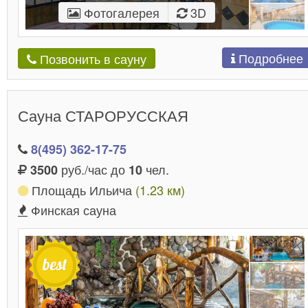
дней рождения и женского праздника.
Фотогалерея
3D
Квалифицированный персонал поможет в
организации досуга, окружит заботой и вниманием,
обслужит посетительниц на высшем уровне, чтобы
Подробнее
Позвонить в сауну
создать приятное впечатление о заведении, вызват
у посетительниц желание посетить его еще не раз.
Сауна СТАРОРУССКАЯ
8(495) 362-17-75
руб./час до
чел.
3500
10
Площадь Ильича
(1.23 км)
Финская сауна