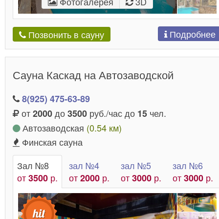
Фотогалерея
3D
Подробнее
Позвонить в сауну
Сауна Каскад на Автозаводской
8(925) 475-63-89
от
до
руб./час до
чел.
2000
3500
15
Автозаводская
(0.54 км)
Финская сауна
Зал №8
зал №4
зал №5
зал №6
от
р.
от
р.
от
р.
от
р.
3500
2000
3000
3000