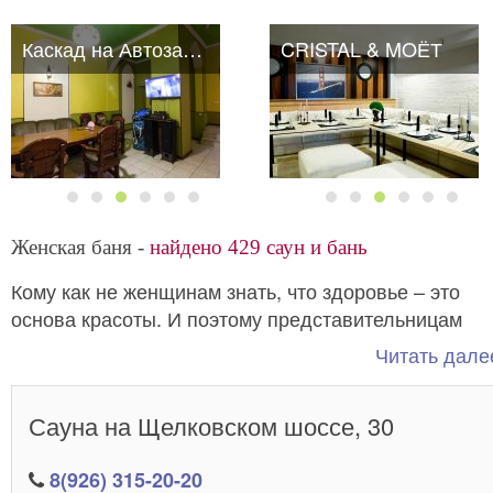
Каскад на Автозаводской
CRISTAL & MOЁТ
Женская баня -
найдено 429 саун и бань
Кому как не женщинам знать, что здоровье – это
основа красоты. И поэтому представительницам
прекрасного пола невероятно важно следить за
Читать далее
своим организмом. Чтобы этот процесс не был в
тягость и доставлял удовольствие существует
Сауна на Щелковском шоссе, 30
. То самое место, где можно отличн
женская сауна
провести уикенд с пользой для организма.
8(926) 315-20-20