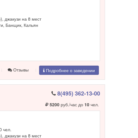
и), джакузи на 8 мест
и, Банщик, Кальян
Отзывы
Подробнее о заведении
8(495) 362-13-00
5200
руб./час до
10
чел.
0 чел.
и), джакузи на 8 мест