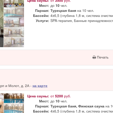
Цена сауны:
от
3500
руб.
Мест:
до
10
чел.
Парная:
Турецкая баня
на 10 чел.
Бассейн:
4x6,5 (глубина 1,8 м, система очистк
Услуги:
SPA-терапия, Банные принадлежност
Печать
п и Молот, д. 2А -
на карте
Цена сауны:
от
5200
руб.
Мест:
до
10
чел.
Парная:
Турецкая баня, Финская сауна
на 1
Бассейн:
4x6,5 (глубина 1,8 м, система очистк