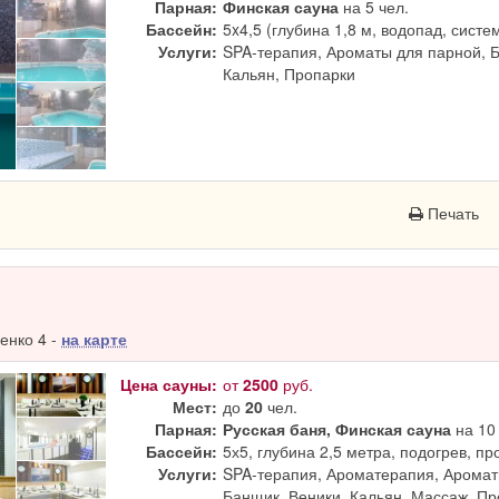
Парная:
Финская сауна
на 5 чел.
Бассейн:
5x4,5 (глубина 1,8 м, водопад, систе
Услуги:
SPA-терапия, Ароматы для парной, 
Кальян, Пропарки
Печать
енко 4 -
на карте
Цена сауны:
от
2500
руб.
Мест:
до
20
чел.
Парная:
Русская баня, Финская сауна
на 10 
Бассейн:
5х5, глубина 2,5 метра, подогрев, п
Услуги:
SPA-терапия, Ароматерапия, Аромат
Банщик, Веники, Кальян, Массаж, П