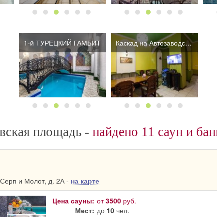
1-й ТУРЕЦКИЙ ГАМБИТ
Каскад на Автозаводской
вская площадь -
найдено 11 саун и бан
Серп и Молот, д. 2А -
на карте
Цена сауны:
от
3500
руб.
Мест:
до
10
чел.