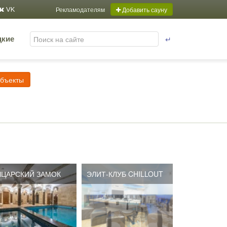
Рекламодателям
Добавить сауну
VK
↵
цкие
объекты
ЦАРСКИЙ ЗАМОК
ЭЛИТ-КЛУБ CHILLOUT