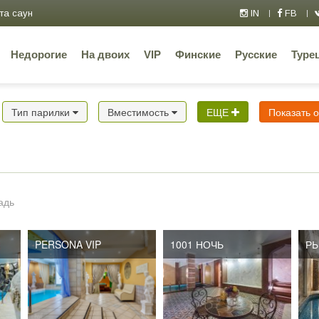
та саун
IN
FB
Недорогие
На двоих
VIP
Финские
Русские
Туре
Тип парилки
Вместимость
ЕЩЕ
Показать 
адь
PERSONA VIP
1001 НОЧЬ
РЫ