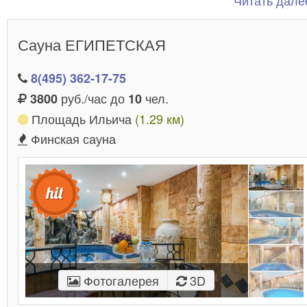
Читать далее
Тут вас окружат заботой и
таким зонам отдыха!
обеспечат полную конфиденциальность.
Сауна ЕГИПЕТСКАЯ
8(495) 362-17-75
руб./час до
чел.
3800
10
Площадь Ильича
(1.29 км)
Финская сауна
Фотогалерея
3D