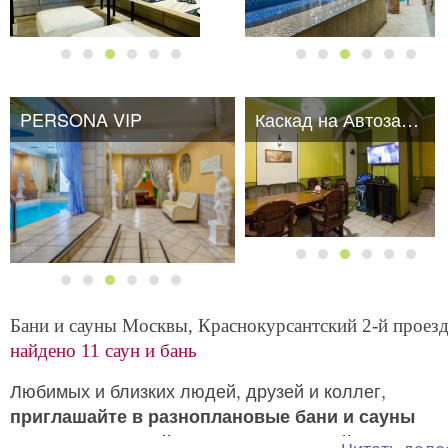
PERSONA VIP
Каскад на Автозаводской
Бани и сауны Москвы, Краснокурсантский 2-й проезд
найдено 11 саун и бань
Любимых и близких людей, друзей и коллег,
приглашайте в разноплановые бани и сауны
, чтобы
возле проезда 2-й
Краснокурсантский