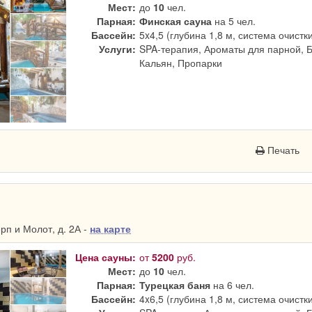
Мест:
до
10
чел.
Парная:
Финская сауна
на 5 чел.
Бассейн:
5x4,5 (глубина 1,8 м, система очистк
Услуги:
SPA-терапия, Ароматы для парной, 
Кальян, Пропарки
Печать
п и Молот, д. 2А -
на карте
Цена сауны:
от
5200
руб.
Мест:
до
10
чел.
Парная:
Турецкая баня
на 6 чел.
Бассейн:
4x6,5 (глубина 1,8 м, система очистк