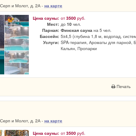
Серп и Молот, д. 2А -
на карте
Цена сауны:
от
3500
руб.
Мест:
до
10
чел.
Парная:
Финская сауна
на 5 чел.
Бассейн:
5x4,5 (глубина 1,8 м, водопад, систе
Услуги:
SPA-терапия, Ароматы для парной, 
Кальян, Пропарки
Печать
Серп и Молот, д. 2А -
на карте
Цена сауны:
от
3500
руб.