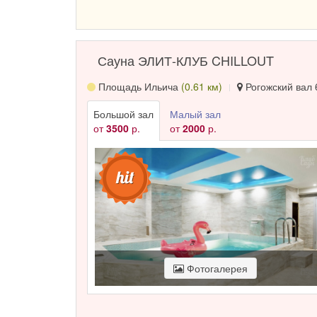
Сауна ЭЛИТ-КЛУБ CHILLOUT
Площадь Ильича
(0.61 км)
Рогожский вал 6
Большой зал
Малый зал
от
3500
р.
от
2000
р.
Фотогалерея