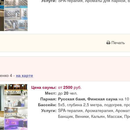
Услуги:
SPA-терапия, Ароматы для парной, 
Печать
енко 4 -
на карте
Цена сауны:
от
2500
руб.
Мест:
до
20
чел.
Парная:
Русская баня, Финская сауна
на 10 
Бассейн:
5х5, глубина 2,5 метра, подогрев, п
Услуги:
SPA-терапия, Ароматерапия, Аромат
Банщик, Веники, Кальян, Массаж, П