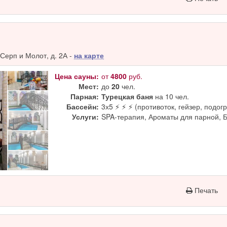
Серп и Молот, д. 2А -
на карте
Цена сауны:
от
4800
руб.
Мест:
до
20
чел.
Парная:
Турецкая баня
на 10 чел.
Бассейн:
3х5 ⚡ ⚡ ⚡ (противоток, гейзер, подогр
Услуги:
SPA-терапия, Ароматы для парной, 
Печать