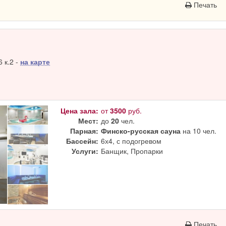
Печать
 к.2 -
на карте
Цена зала:
от
3500
руб.
Мест:
до
20
чел.
Парная:
Финско-русская сауна
на 10 чел.
Бассейн:
6х4, с подогревом
Услуги:
Банщик, Пропарки
Печать