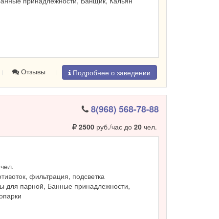
Банные принадлежности, Банщик, Кальян
Отзывы
Подробнее о заведении
8(968) 568-78-88
2500
руб./час до
20
чел.
чел.
ротивоток, фильтрация, подсветка
ы для парной, Банные принадлежности,
ропарки