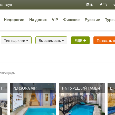
та саун
IN
FB
Недорогие
На двоих
VIP
Финские
Русские
Туре
Тип парилки
Вместимость
ЕЩЕ
Показать 
 площадь
UT
PERSONA VIP
1-й ТУРЕЦКИЙ ГАМБИТ
ЕГ