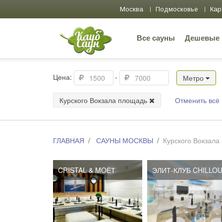
Москва
Подмосковье
Кар
Все сауны
Дешевые
Цена:
-
Метро
Курского Вокзала площадь
Отменить всё
ГЛАВНАЯ
САУНЫ МОСКВЫ
Курского Вокзала
CRISTAL & MOЁТ
ЭЛИТ-КЛУБ CHILLO