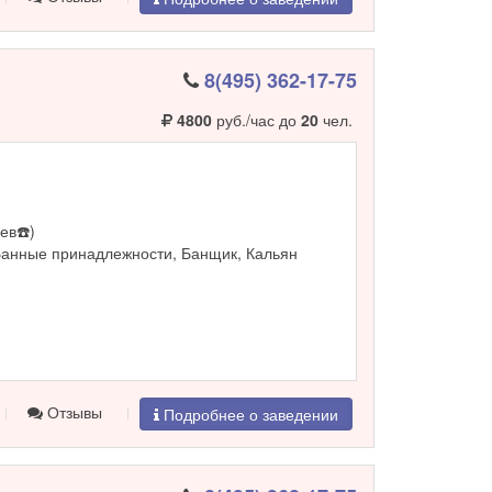
8(495) 362-17-75
4800
руб./час до
20
чел.
ев☎️)
Банные принадлежности, Банщик, Кальян
Отзывы
Подробнее о заведении