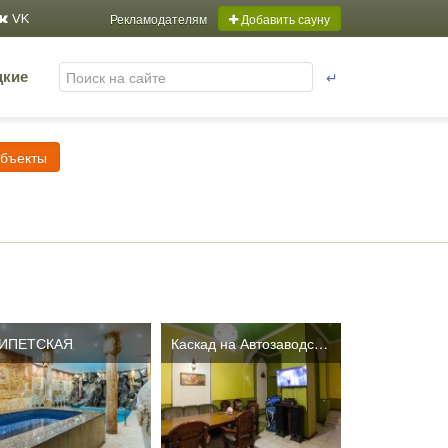
Рекламодателям
Добавить сауну
VK
↵
цкие
объекты
ИПЕТСКАЯ
Каскад на Автозаводской