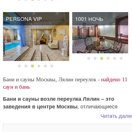
PERSONA VIP
1001 НОЧЬ
Бани и сауны Москвы, Лялин переулок -
найдено 11
саун и бань
Бани и сауны возле переулка Лялин – это
, отличающиеся
заведения в центре Москвы
повышенным уровнем обслуживания. Приезжайте 
Читать далее
отдохните на полную катушку. И не забудьте о том,
что сауны из нашего каталога предоставляют свои