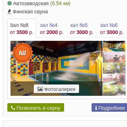
Автозаводская
(0.54 км)
Финская сауна
Зал №8
зал №4
зал №5
зал №6
от
р.
от
р.
от
р.
от
р.
3500
2000
3000
3000
Фотогалерея
Подробнее
Позвонить в сауну