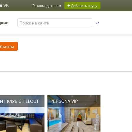
Рекламодателям
Добавить сауну
VK
↵
цкие
объекты
ИТ-КЛУБ CHILLOUT
PERSONA VIP