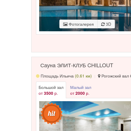
Фотогалерея
3D
Сауна ЭЛИТ-КЛУБ CHILLOUT
Площадь Ильича
(0.61 км)
Рогожский вал 6
Большой зал
Малый зал
от
3500
р.
от
2000
р.