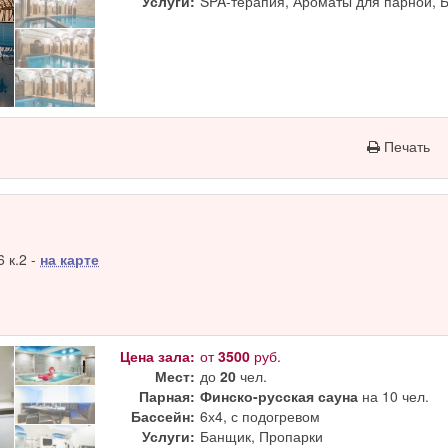
Услуги:
SPA-терапия, Ароматы для парной, 
Печать
 к.2 -
на карте
Цена зала:
от
3500
руб.
Мест:
до
20
чел.
Парная:
Финско-русская сауна
на 10 чел.
Бассейн:
6х4, с подогревом
Услуги:
Банщик, Пропарки