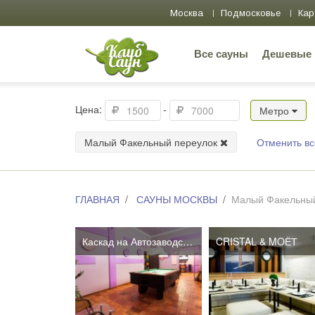
Москва
Подмосковье
Кар
Все сауны
Дешевые
Цена:
-
Метро
Малый Факельный переулок
Отменить вс
ГЛАВНАЯ
САУНЫ МОСКВЫ
Малый Факельный
Каскад на Автозаводской
CRISTAL & MOЁТ