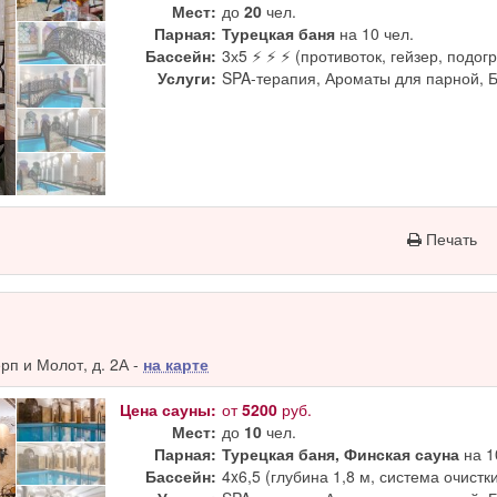
Мест:
до
20
чел.
Парная:
Турецкая баня
на 10 чел.
Бассейн:
3х5 ⚡ ⚡ ⚡ (противоток, гейзер, подогр
Услуги:
SPA-терапия, Ароматы для парной, 
Печать
п и Молот, д. 2А -
на карте
Цена сауны:
от
5200
руб.
Мест:
до
10
чел.
Парная:
Турецкая баня, Финская сауна
на 1
Бассейн:
4x6,5 (глубина 1,8 м, система очистк