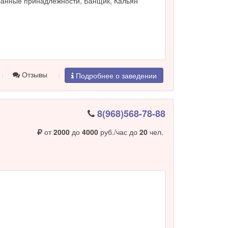
Банные принадлежности, Банщик, Кальян
Отзывы
Подробнее о заведении
8(968)568-78-88
от
2000
до
4000
руб./час до
20
чел.