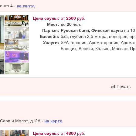
енко 4 -
на карте
Цена сауны:
от
2500
руб.
Мест:
до
20
чел.
Парная:
Русская баня, Финская сауна
на 10 
Бассейн:
5х5, глубина 2,5 метра, подогрев, п
Услуги:
SPA-терапия, Ароматерапия, Аромат
Банщик, Веники, Кальян, Массаж, П
Печать
Серп и Молот, д. 2А -
на карте
Цена сауны:
от
4800
руб.