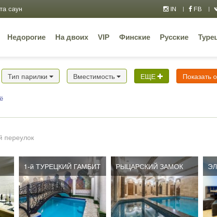
та саун
IN
FB
Недорогие
На двоих
VIP
Финские
Русские
Туре
Тип парилки
Вместимость
ЕЩЕ
Показать 
ё
 переулок
1-й ТУРЕЦКИЙ ГАМБИТ
РЫЦАРСКИЙ ЗАМОК
ЭЛ