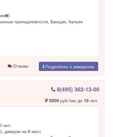
ев☎️)
Банные принадлежности, Банщик, Кальян
Отзывы
Подробнее о заведении
8(495) 362-13-00
5200
руб./час до
10
чел.
0 чел.
и), джакузи на 8 мест