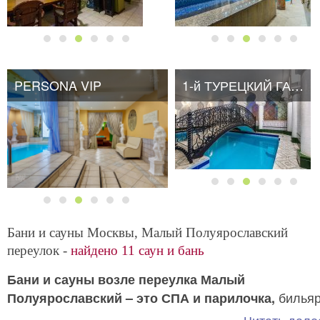
PERSONA VIP
1-й ТУРЕЦКИЙ ГАМБИТ
Бани и сауны Москвы, Малый Полуярославский
переулок -
найдено 11 саун и бань
Бани и сауны возле переулка Малый
билья
Полуярославский – это СПА и парилочка,
и караоке, закуски и напитки и все под одной крыш