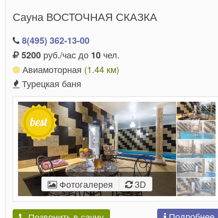
для встреч с семьей. Разноплановые заведения на
Сауна ВОСТОЧНАЯ СКАЗКА
любой случай – вы найдете их, пролистав страницу
ниже!
8(495) 362-13-00
руб./час до
чел.
5200
10
Авиамоторная
(1.44 км)
Турецкая баня
Фотогалерея
3D
Подробнее
Позвонить в сауну