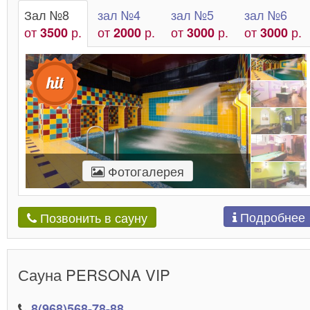
Зал №8
зал №4
зал №5
зал №6
от
р.
от
р.
от
р.
от
р.
3500
2000
3000
3000
Фотогалерея
Подробнее
Позвонить в сауну
Сауна PERSONA VIP
8(968)568-78-88