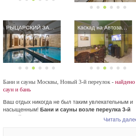
РЫЦАРСКИЙ ЗАМОК
Каскад на Автозаводской
Бани и сауны Москвы, Новый 3-й переулок -
найдено
саун и бань
Ваш отдых никогда не был таким увлекательным и
насыщенным!
Бани и сауны возле переулка 3-й
Жаркая
Новый предлагают готовое решение.
Читать далее
парилочка, СПА-программы на любой вкус, музыка,
караоке, кальян, закуски и напитки, все что