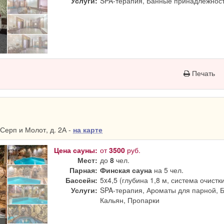
Услуги:
SPA-терапия, Банные принадлежност
Печать
Серп и Молот, д. 2А -
на карте
Цена сауны:
от
3500
руб.
Мест:
до
8
чел.
Парная:
Финская сауна
на 5 чел.
Бассейн:
5x4,5 (глубина 1,8 м, система очистк
Услуги:
SPA-терапия, Ароматы для парной, 
Кальян, Пропарки