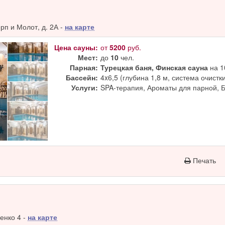
п и Молот, д. 2А -
на карте
Цена сауны:
от
5200
руб.
Мест:
до
10
чел.
Парная:
Турецкая баня, Финская сауна
на 1
Бассейн:
4x6,5 (глубина 1,8 м, система очистк
Услуги:
SPA-терапия, Ароматы для парной, 
Печать
енко 4 -
на карте