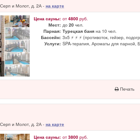
Серп и Молот, д. 2А -
на карте
Цена сауны:
от
4800
руб.
Мест:
до
20
чел.
Парная:
Турецкая баня
на 10 чел.
Бассейн:
3х5 ⚡ ⚡ ⚡ (противоток, гейзер, подогр
Услуги:
SPA-терапия, Ароматы для парной, 
Печать
Серп и Молот, д. 2А -
на карте
Цена сауны:
от
3800
руб.