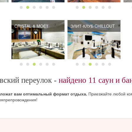
CRISTAL & MOЁТ
ЭЛИТ-КЛУБ CHILLOUT
вский переулок -
найдено 11 саун и ба
дложат вам оптимальный формат отдыха.
Приезжайте любой ком
емяпрепровождения!