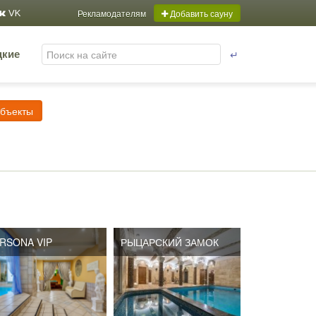
Рекламодателям
Добавить сауну
VK
↵
цкие
объекты
RSONA VIP
РЫЦАРСКИЙ ЗАМОК