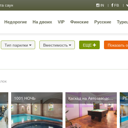
та саун
IN
FB
Недорогие
На двоих
VIP
Финские
Русские
Туре
Тип парилки
Вместимость
ЕЩЕ
Показать 
улок
1001 НОЧЬ
Каскад на Автозаводской
PE