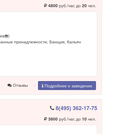
4800
руб./час до
20
чел.
ев☎️)
Банные принадлежности, Банщик, Кальян
Отзывы
Подробнее о заведении
8(495) 362-17-75
3800
руб./час до
10
чел.