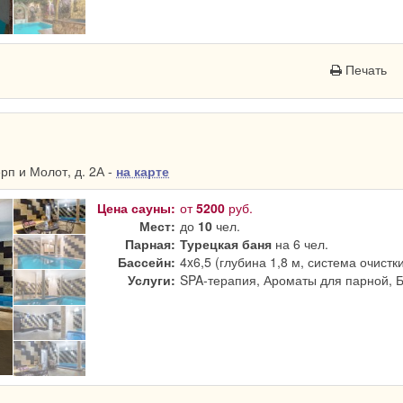
Печать
п и Молот, д. 2А -
на карте
Цена сауны:
от
5200
руб.
Мест:
до
10
чел.
Парная:
Турецкая баня
на 6 чел.
Бассейн:
4x6,5 (глубина 1,8 м, система очистк
Услуги:
SPA-терапия, Ароматы для парной, 