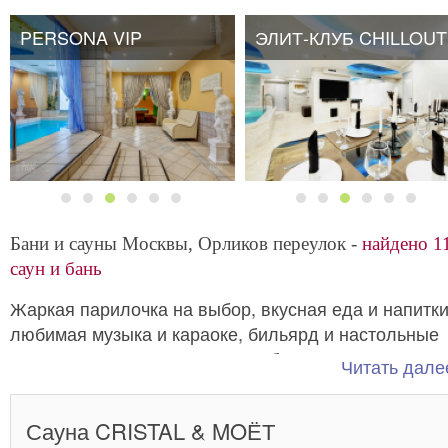
PERSONA VIP
ЭЛИТ-КЛУБ CHILLOUT
Бани и сауны Москвы, Орликов переулок -
найдено 1
саун и бань
Жаркая парилочка на выбор, вкусная еда и напитки
любимая музыка и караоке, бильярд и настольные
игры. Все это
предложат вам бани и сауны возле
Читать далее
переулка Орликов, с их приятными интерьерам
круглосуточным режимом работы.
Сауна CRISTAL & MOЁТ