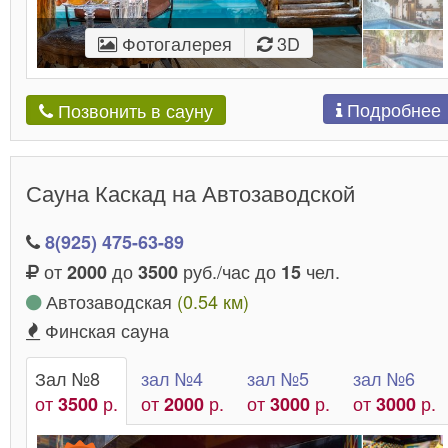
Фотогалерея
3D
Подробнее
Позвонить в сауну
Сауна Каскад на Автозаводской
8(925) 475-63-89
от
до
руб./час до
чел.
2000
3500
15
Автозаводская
(0.54 км)
Финская сауна
Зал №8
зал №4
зал №5
зал №6
от
р.
от
р.
от
р.
от
р.
3500
2000
3000
3000