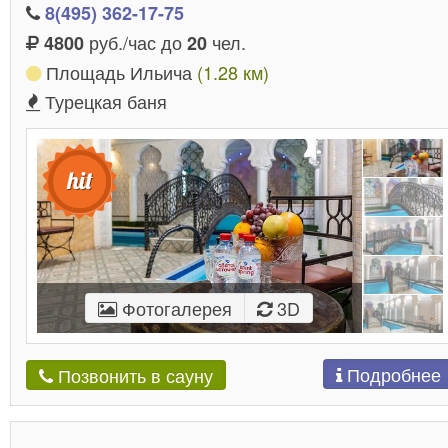
8(495) 362-17-75
и сделанными под руководством опытных
руб./час до
чел.
4800
20
дизайнеров.
Площадь Ильича
(1.28 км)
Такие сауны способны доставить вам эстетическо
Турецкая баня
физическое и чувственное удовольствие. Вас ждет
целебный массаж, СПА, ароматерапия,
обертывания,
пропарки
и многие другие
Помимо это
процедуры для здоровья и красоты.
для вас работают лучшие повара и бармены,
отличные официанты, банщики и другой
обслуживающий персонал.
Фотогалерея
3D
Подробнее
Позвонить в сауну