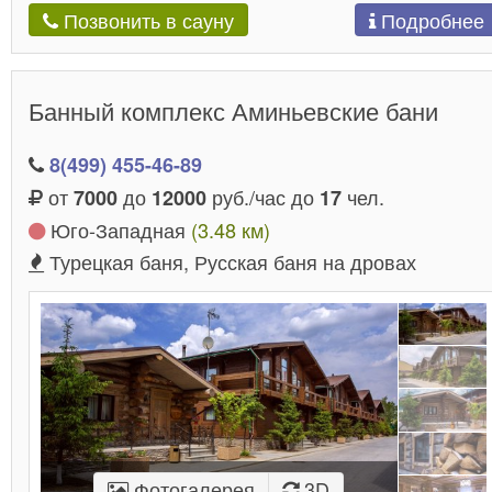
Подробнее
Позвонить в сауну
Банный комплекс Аминьевские бани
8(499) 455-46-89
от
до
руб./час до
чел.
7000
12000
17
Юго-Западная
(3.48 км)
Турецкая баня, Русская баня на дровах
Фотогалерея
3D