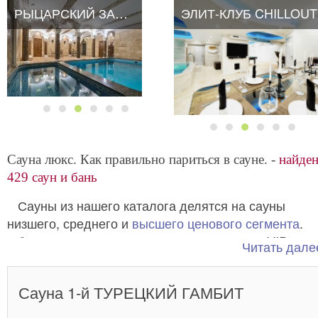
РЫЦАРСКИЙ ЗАМОК
РЫЦАРСКИЙ ЗАМОК
ЭЛИТ-КЛУБ CHILLOUT
Сауна люкс. Как правильно париться в сауне. -
найде
429 саун и бань
Сауны из нашего каталога делятся на сауны
низшего, среднего и
высшего ценового сегмента
.
Обычно самые дорогие сауны называются VIP сау
Читать далее
или сауна люкс. Итак,
сауна люкс, это место где
предусмотрено максимальное количество удоб
Сауна 1-й ТУРЕЦКИЙ ГАМБИТ
, обычно такие сауны состоят и
для дорогих гостей
нескольких залов, отделанных лучшими материала