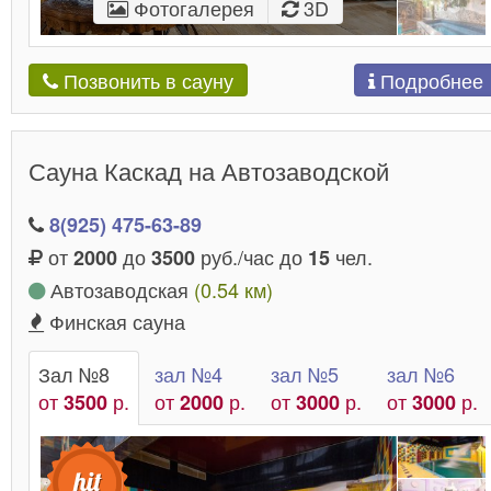
Фотогалерея
3D
Подробнее
Позвонить в сауну
Сауна Каскад на Автозаводской
8(925) 475-63-89
от
до
руб./час до
чел.
2000
3500
15
Автозаводская
(0.54 км)
Финская сауна
Зал №8
зал №4
зал №5
зал №6
от
р.
от
р.
от
р.
от
р.
3500
2000
3000
3000