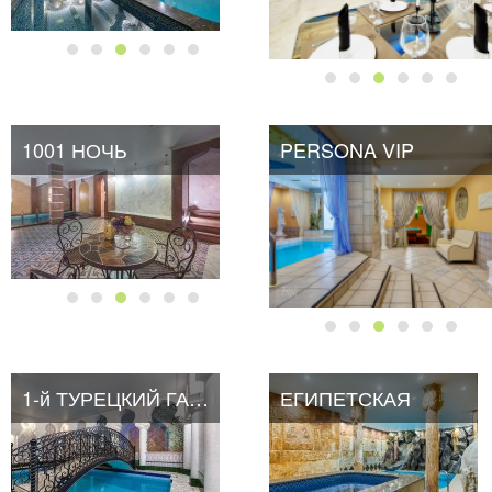
1001 НОЧЬ
PERSONA VIP
1-й ТУРЕЦКИЙ ГАМБИТ
ЕГИПЕТСКАЯ
ЕГИПЕТСКАЯ