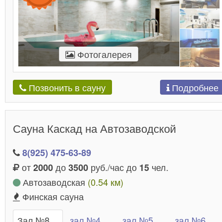
Фотогалерея
Подробнее
Позвонить в сауну
Сауна Каскад на Автозаводской
8(925) 475-63-89
от
до
руб./час до
чел.
2000
3500
15
Автозаводская
(0.54 км)
Финская сауна
Зал №8
зал №4
зал №5
зал №6