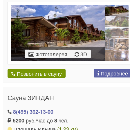
Фотогалерея
3D
Подробнее
Позвонить в сауну
Сауна ЗИНДАН
8(495) 362-13-00
руб./час до
чел.
5200
8
Площадь Ильича
(1.23 км)