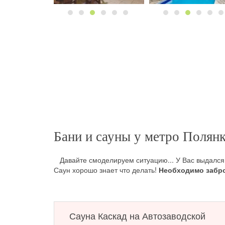
Бани и сауны у метро Полянк
Давайте смоделируем ситуацию... У Вас выдался с
Саун хорошо знает что делать!
Необходимо забро
Сауны у метро Полянка
способны уместить под 
всем требованиям современности и комнату отдых
пропарки
и СПА-терапию.
Сауна Каскад на Автозаводской