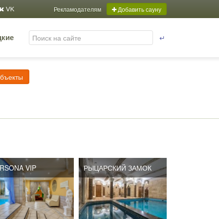
Рекламодателям
Добавить сауну
VK
↵
цкие
объекты
RSONA VIP
РЫЦАРСКИЙ ЗАМОК