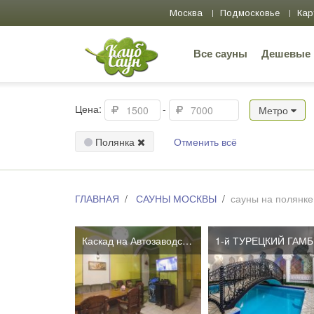
Москва
Подмосковье
Кар
Все сауны
Дешевые
Цена:
-
Метро
Полянка
Отменить всё
ГЛАВНАЯ
САУНЫ МОСКВЫ
сауны на полянке
Каскад на Автозаводской
1-й ТУРЕЦКИЙ ГАМ