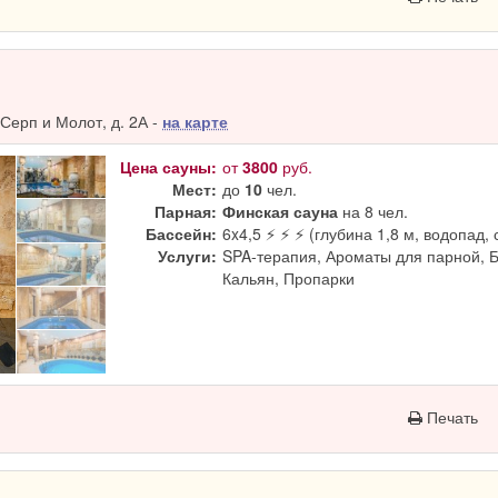
Серп и Молот, д. 2А -
на карте
Цена сауны:
от
3800
руб.
Мест:
до
10
чел.
Парная:
Финская сауна
на 8 чел.
Бассейн:
6x4,5 ⚡ ⚡ ⚡ (глубина 1,8 м, водопад, 
Услуги:
SPA-терапия, Ароматы для парной, 
Кальян, Пропарки
Печать