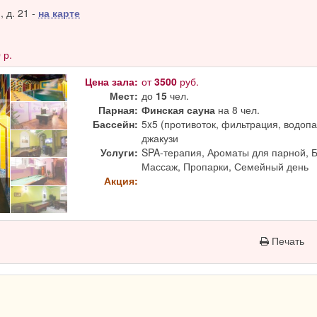
 д. 21 -
на карте
0
р.
Цена зала:
от
3500
руб.
Мест:
до
15
чел.
Парная:
Финская сауна
на 8 чел.
Бассейн:
5x5 (противоток, фильтрация, водопад
джакузи
Услуги:
SPA-терапия, Ароматы для парной, 
Массаж, Пропарки, Семейный день
Акция:
Печать