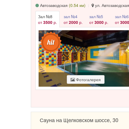
Автозаводская
(0.54 км)
ул. Автозаводская,
Зал №8
зал №4
зал №5
зал №6
от
3500
р.
от
2000
р.
от
3000
р.
от
300
Фотогалерея
Сауна на Щелковском шоссе, 30