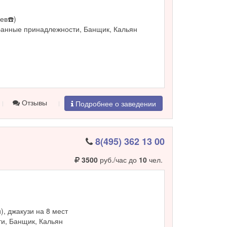
ев☎️)
Банные принадлежности, Банщик, Кальян
Отзывы
Подробнее о заведении
8(495) 362 13 00
3500
руб./час до
10
чел.
и), джакузи на 8 мест
и, Банщик, Кальян