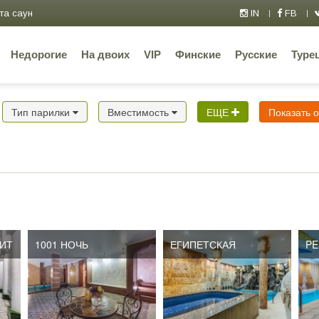
та саун
IN
FB
Недорогие
На двоих
VIP
Финские
Русские
Туре
Тип парилки
Вместимость
ЕЩЕ
Показать 
БИТ
1001 НОЧЬ
ЕГИПЕТСКАЯ
PE