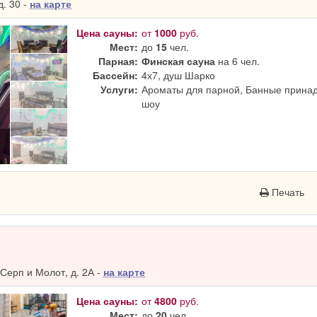
. 30 -
на карте
Цена сауны:
от
1000
руб.
Мест:
до
15
чел.
Парная:
Финская сауна
на 6 чел.
Бассейн:
4х7, душ Шарко
Услуги:
Ароматы для парной, Банные принад
шоу
Печать
Серп и Молот, д. 2А -
на карте
Цена сауны:
от
4800
руб.
Мест:
до
20
чел.