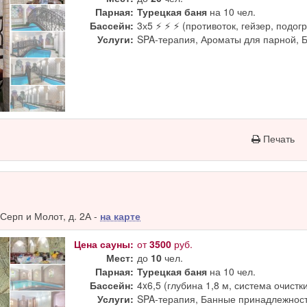
Парная:
Турецкая баня
на 10 чел.
Бассейн:
3х5 ⚡ ⚡ ⚡ (противоток, гейзер, подогр
Услуги:
SPA-терапия, Ароматы для парной, 
Печать
Серп и Молот, д. 2А -
на карте
Цена сауны:
от
3500
руб.
Мест:
до
10
чел.
Парная:
Турецкая баня
на 10 чел.
Бассейн:
4x6,5 (глубина 1,8 м, система очистк
Услуги:
SPA-терапия, Банные принадлежност