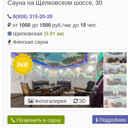
Сауна на Щелковском шоссе, 30
любимыми
, а для кого-то просто традиция. Какие б
цели вы перед собой не поставили, в любом случае
8(926) 315-20-20
саунах у метро Рязанский проспект вы обнаружите
от
до
руб./час до
чел.
все что вам нужно для идеального уикенда.
1000
1500
15
Щелковская
(0.91 км)
,
В наших саунах позаботились о каждой мелочи
Финская сауна
чтобы ваш отдых получился насыщенным и полны
ярких эмоций. Подберите сауну, соответствующую
вашему поводу в нашем каталоге и
готовьтесь
получать положительные впечатления в саунах
метро Рязанский проспект.
Фотогалерея
3D
Подробнее
Позвонить в сауну