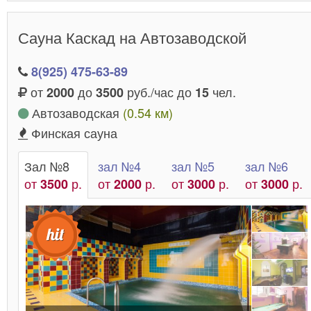
Сауна Каскад на Автозаводской
8(925) 475-63-89
от
до
руб./час до
чел.
2000
3500
15
Автозаводская
(0.54 км)
Финская сауна
Зал №8
зал №4
зал №5
зал №6
от
р.
от
р.
от
р.
от
р.
3500
2000
3000
3000